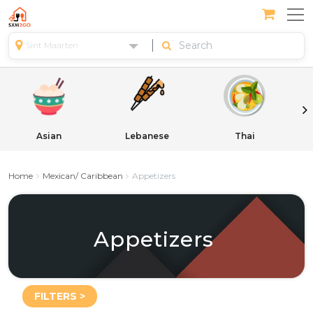
Sint Maarten
Asian
Lebanese
Thai
Home
Mexican/ Caribbean
Appetizers
Appetizers
FILTERS >