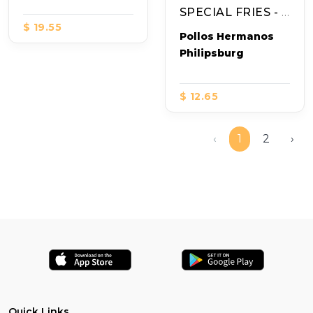
SPECIAL FRIES - MELTED CHEESE & BACON
$ 19.55
Pollos Hermanos
Philipsburg
$ 12.65
‹
1
2
›
Quick Links