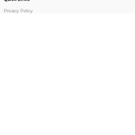
Privacy Policy
Terms Conditions
Vendor Registration
Contact Us
SINT MAARTEN
7215599047
sxm2go@gmail.com
Payment Methods
Keep In Touch